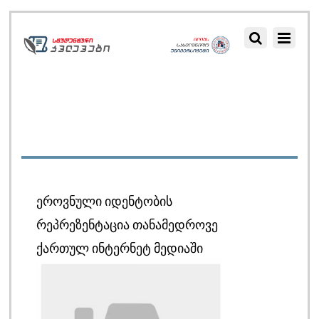
ᲔᲠᲝᲕᲜᲣᲚᲘ ᲘᲓᲔᲜᲢᲝᲑᲘᲡ
ᲠᲔᲞᲠᲔᲖᲔᲜᲢᲐᲪᲘᲐ ᲗᲐᲜᲐᲛᲔᲓᲠᲝᲕᲔ
ᲥᲐᲠᲗᲣᲚ ᲘᲜᲢᲔᲠᲜᲔᲢ ᲛᲔᲓᲘᲐᲨᲘ