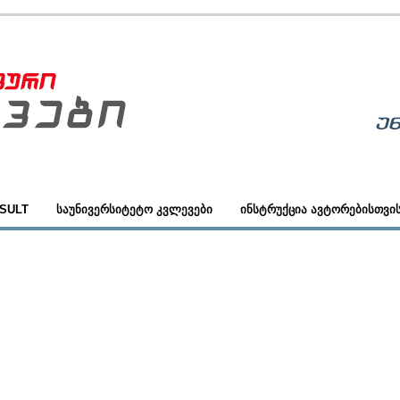
SULT
ᲡᲐᲣᲜᲘᲕᲔᲠᲡᲘᲢᲔᲢᲝ ᲙᲕᲚᲔᲕᲔᲑᲘ
ᲘᲜᲡᲢᲠᲣᲥᲪᲘᲐ ᲐᲕᲢᲝᲠᲔᲑᲘᲡᲗᲕᲘ