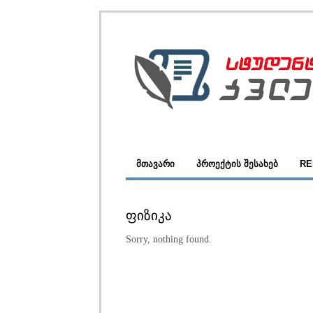
ᲛᲗᲐᲕᲐᲠᲘ
ᲞᲠᲝᲔᲥᲢᲘᲡ ᲨᲔᲡᲐᲮᲔᲑ
RE
ᲤᲘᲖᲘᲙᲐ
Sorry, nothing found.