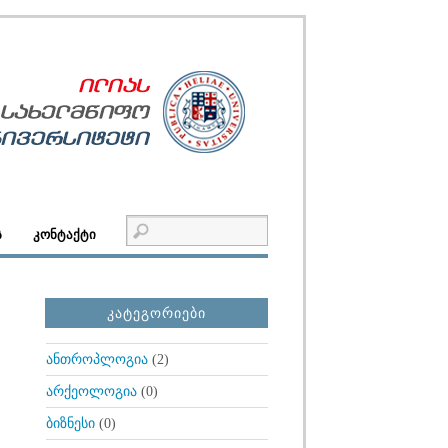
Ს
ᲙᲝᲜᲢᲐᲥᲢᲘ
ᲙᲐᲢᲔᲒᲝᲠᲘᲔᲑᲘ
ანთროპლოგია
(2)
არქეოლოგია
(0)
ბიზნესი
(0)