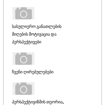
ᲡᲐᲡᲣᲚᲘᲔᲠᲝ ᲒᲐᲜᲐᲗᲚᲔᲑᲘᲡ
ᲛᲘᲦᲔᲑᲘᲡ ᲛᲝᲢᲘᲕᲐᲪᲘᲐ ᲓᲐ
ᲞᲔᲠᲡᲞᲔᲥᲢᲘᲕᲔᲑᲘ
ᲩᲕᲔᲜᲘ ᲦᲘᲠᲔᲑᲣᲚᲔᲑᲔᲑᲘ
ᲞᲔᲠᲡᲞᲔᲥᲢᲘᲕᲘᲖᲛᲘᲡ ᲗᲔᲝᲠᲘᲐ,