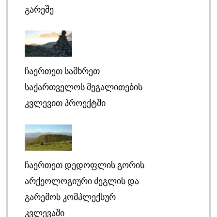
ᲒᲐᲠᲔᲨᲔ
ᲩᲐᲔᲠᲗᲔᲗ ᲡᲐᲛᲮᲠᲔᲗ
ᲡᲐᲥᲐᲠᲗᲕᲔᲚᲝᲡ ᲛᲔᲒᲐᲚᲘᲗᲔᲑᲘᲡ
ᲙᲕᲚᲔᲕᲘᲗ ᲞᲠᲝᲔᲥᲢᲨᲘ
ᲩᲐᲔᲠᲗᲔᲗ ᲓᲔᲓᲝᲤᲚᲘᲡ ᲒᲝᲠᲘᲡ
ᲐᲠᲥᲔᲝᲚᲝᲒᲘᲣᲠᲘ ᲫᲔᲒᲚᲘᲡ ᲓᲐ
ᲒᲐᲠᲔᲛᲝᲡ ᲙᲝᲛᲞᲚᲔᲥᲡᲣᲠ
ᲙᲕᲚᲔᲕᲐᲨᲘ