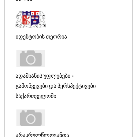
ᲘᲓᲔᲜᲢᲝᲑᲘᲡ ᲗᲔᲝᲠᲘᲐ
ᲐᲓᲐᲛᲘᲐᲜᲘᲡ ᲣᲤᲚᲔᲑᲔᲑᲘ –
ᲒᲐᲛᲝᲬᲕᲔᲕᲔᲑᲘ ᲓᲐ ᲞᲔᲠᲡᲞᲔᲥᲢᲘᲕᲔᲑᲘ
ᲡᲐᲥᲐᲠᲗᲕᲔᲚᲝᲨᲘ
ᲐᲠᲐᲡᲠᲣᲚᲬᲚᲝᲕᲐᲜᲗᲐ