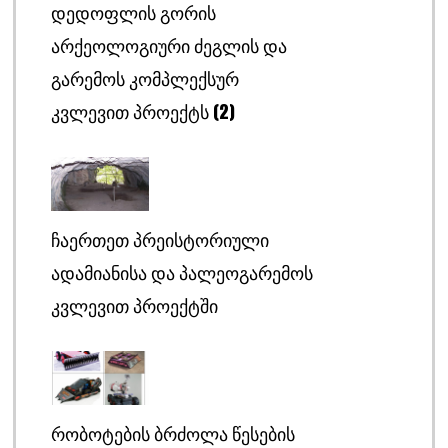
ᲓᲔᲓᲝᲤᲚᲘᲡ ᲒᲝᲠᲘᲡ
ᲐᲠᲥᲔᲝᲚᲝᲒᲘᲣᲠᲘ ᲫᲔᲒᲚᲘᲡ ᲓᲐ
ᲒᲐᲠᲔᲛᲝᲡ ᲙᲝᲛᲞᲚᲔᲥᲡᲣᲠ
ᲙᲕᲚᲔᲕᲘᲗ ᲞᲠᲝᲔᲥᲢᲡ (2)
ᲩᲐᲔᲠᲗᲔᲗ ᲞᲠᲔᲘᲡᲢᲝᲠᲘᲣᲚᲘ
ᲐᲓᲐᲛᲘᲐᲜᲘᲡᲐ ᲓᲐ ᲞᲐᲚᲔᲝᲒᲐᲠᲔᲛᲝᲡ
ᲙᲕᲚᲔᲕᲘᲗ ᲞᲠᲝᲔᲥᲢᲨᲘ
ᲠᲝᲑᲝᲢᲔᲑᲘᲡ ᲑᲠᲫᲝᲚᲐ ᲬᲔᲡᲔᲑᲘᲡ