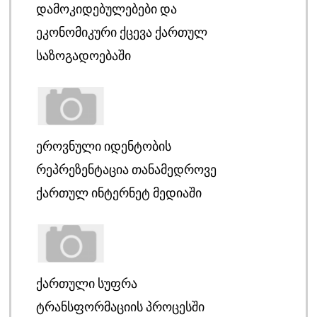
ᲓᲐᲛᲝᲙᲘᲓᲔᲑᲣᲚᲔᲑᲔᲑᲘ ᲓᲐ
ᲔᲙᲝᲜᲝᲛᲘᲙᲣᲠᲘ ᲥᲪᲔᲕᲐ ᲥᲐᲠᲗᲣᲚ
ᲡᲐᲖᲝᲒᲐᲓᲝᲔᲑᲐᲨᲘ
ᲔᲠᲝᲕᲜᲣᲚᲘ ᲘᲓᲔᲜᲢᲝᲑᲘᲡ
ᲠᲔᲞᲠᲔᲖᲔᲜᲢᲐᲪᲘᲐ ᲗᲐᲜᲐᲛᲔᲓᲠᲝᲕᲔ
ᲥᲐᲠᲗᲣᲚ ᲘᲜᲢᲔᲠᲜᲔᲢ ᲛᲔᲓᲘᲐᲨᲘ
ᲥᲐᲠᲗᲣᲚᲘ ᲡᲣᲤᲠᲐ
ᲢᲠᲐᲜᲡᲤᲝᲠᲛᲐᲪᲘᲘᲡ ᲞᲠᲝᲪᲔᲡᲨᲘ