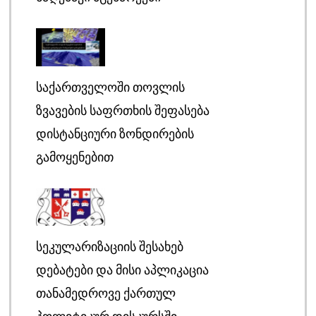
ᲡᲐᲥᲐᲠᲗᲕᲔᲚᲝᲨᲘ ᲗᲝᲕᲚᲘᲡ
ᲖᲕᲐᲕᲔᲑᲘᲡ ᲡᲐᲤᲠᲗᲮᲘᲡ ᲨᲔᲤᲐᲡᲔᲑᲐ
ᲓᲘᲡᲢᲐᲜᲪᲘᲣᲠᲘ ᲖᲝᲜᲓᲘᲠᲔᲑᲘᲡ
ᲒᲐᲛᲝᲧᲔᲜᲔᲑᲘᲗ
ᲡᲔᲙᲣᲚᲐᲠᲘᲖᲐᲪᲘᲘᲡ ᲨᲔᲡᲐᲮᲔᲑ
ᲓᲔᲑᲐᲢᲔᲑᲘ ᲓᲐ ᲛᲘᲡᲘ ᲐᲞᲚᲘᲙᲐᲪᲘᲐ
ᲗᲐᲜᲐᲛᲔᲓᲠᲝᲕᲔ ᲥᲐᲠᲗᲣᲚ
ᲞᲝᲚᲘᲢᲘᲙᲣᲠ ᲓᲘᲡᲙᲣᲠᲡᲨᲘ