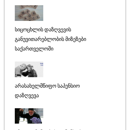
ᲡᲘᲪᲝᲪᲮᲚᲘᲡ ᲓᲐᲖᲦᲕᲔᲕᲘᲡ
ᲒᲐᲜᲣᲕᲘᲗᲐᲠᲔᲑᲚᲝᲑᲘᲡ ᲛᲘᲖᲔᲖᲔᲑᲘ
ᲡᲐᲥᲐᲠᲗᲕᲔᲚᲝᲨᲘ
ᲐᲠᲐᲡᲐᲮᲔᲚᲛᲬᲘᲤᲝ ᲡᲐᲞᲔᲜᲡᲘᲝ
ᲓᲐᲖᲦᲕᲔᲕᲐ