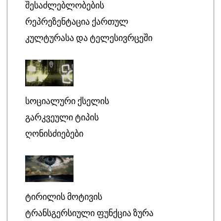
ᲨᲔᲡᲐᲫᲚᲔᲑᲚᲝᲑᲔᲑᲘᲡ
ᲠᲔᲞᲠᲔᲖᲔᲜᲢᲐᲪᲘᲐ ᲥᲐᲠᲗᲣᲚ
ᲙᲣᲚᲢᲣᲠᲐᲡᲐ ᲓᲐ ᲢᲔᲚᲔᲡᲘᲕᲠᲪᲔᲨᲘ
ᲡᲝᲪᲘᲐᲚᲣᲠᲘ ᲥᲡᲔᲚᲘᲡ
ᲒᲐᲠᲙᲕᲔᲣᲚᲘ ᲢᲘᲞᲘᲡ
ᲦᲝᲜᲘᲡᲫᲘᲔᲑᲔᲑᲘ
ᲢᲘᲠᲘᲚᲘᲡ ᲛᲝᲢᲘᲕᲘᲡ
ᲢᲠᲐᲜᲡᲒᲔᲠᲡᲘᲣᲚᲘ ᲤᲣᲜᲥᲪᲘᲐ ᲖᲣᲠᲐ