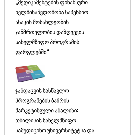
„ᲛᲔᲓᲘᲙᲐᲛᲔᲜᲢᲔᲑᲘᲡ ᲤᲘᲜᲐᲜᲡᲣᲠᲘ
ᲮᲔᲚᲛᲘᲡᲐᲬᲕᲓᲝᲛᲝᲑᲐ ᲡᲐᲞᲔᲜᲡᲘᲝ
ᲐᲡᲐᲙᲘᲡ ᲛᲝᲡᲐᲮᲚᲔᲝᲑᲘᲡ
ᲯᲐᲜᲛᲠᲗᲔᲚᲝᲑᲘᲡ ᲓᲐᲖᲦᲕᲔᲕᲘᲡ
ᲡᲐᲮᲔᲚᲛᲬᲘᲤᲝ ᲞᲠᲝᲒᲠᲐᲛᲘᲡ
ᲤᲐᲠᲒᲚᲔᲑᲨᲘ“
ᲯᲐᲜᲓᲐᲪᲕᲘᲡ ᲡᲐᲡᲬᲐᲕᲚᲝ
ᲞᲠᲝᲒᲠᲐᲛᲔᲑᲘᲡ ᲑᲐᲖᲠᲘᲡ
ᲛᲐᲠᲙᲔᲢᲘᲜᲒᲣᲚᲘ ᲐᲜᲐᲚᲘᲖᲘ:
ᲗᲑᲘᲚᲘᲡᲘᲡ ᲡᲐᲮᲔᲚᲛᲬᲘᲤᲝ
ᲡᲐᲛᲔᲓᲘᲪᲘᲜᲝ ᲣᲜᲘᲕᲔᲠᲡᲘᲢᲔᲢᲡᲐ ᲓᲐ