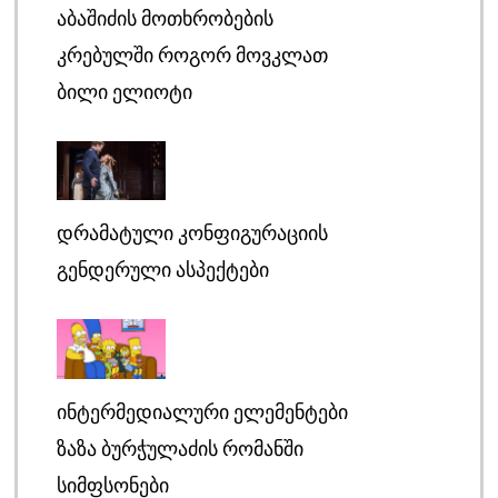
ᲐᲑᲐᲨᲘᲫᲘᲡ ᲛᲝᲗᲮᲠᲝᲑᲔᲑᲘᲡ
ᲙᲠᲔᲑᲣᲚᲨᲘ ᲠᲝᲒᲝᲠ ᲛᲝᲕᲙᲚᲐᲗ
ᲑᲘᲚᲘ ᲔᲚᲘᲝᲢᲘ
ᲓᲠᲐᲛᲐᲢᲣᲚᲘ ᲙᲝᲜᲤᲘᲒᲣᲠᲐᲪᲘᲘᲡ
ᲒᲔᲜᲓᲔᲠᲣᲚᲘ ᲐᲡᲞᲔᲥᲢᲔᲑᲘ
ᲘᲜᲢᲔᲠᲛᲔᲓᲘᲐᲚᲣᲠᲘ ᲔᲚᲔᲛᲔᲜᲢᲔᲑᲘ
ᲖᲐᲖᲐ ᲑᲣᲠᲭᲣᲚᲐᲫᲘᲡ ᲠᲝᲛᲐᲜᲨᲘ
ᲡᲘᲛᲤᲡᲝᲜᲔᲑᲘ