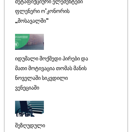
ᲛᲔᲢᲐᲤᲘᲥᲪᲘᲣᲠᲘ ᲔᲚᲔᲛᲔᲜᲢᲔᲑᲘ
ᲤᲚᲔᲜᲔᲠᲘ Ო’ᲙᲝᲜᲝᲠᲘᲡ
„ᲛᲝᲡᲐᲕᲐᲚᲨᲘ“
ᲘᲓᲣᲛᲐᲚᲘ ᲛᲝᲥᲛᲔᲓᲘ ᲞᲘᲠᲔᲑᲘ ᲓᲐ
ᲛᲐᲗᲘ ᲛᲝᲢᲘᲕᲐᲪᲘᲐ ᲗᲝᲛᲐᲡ ᲛᲐᲜᲘᲡ
ᲜᲝᲕᲔᲚᲐᲨᲘ ᲡᲘᲙᲕᲓᲘᲚᲘ
ᲕᲔᲜᲔᲪᲘᲐᲨᲘ
ᲨᲔᲖᲦᲣᲓᲣᲚᲘ