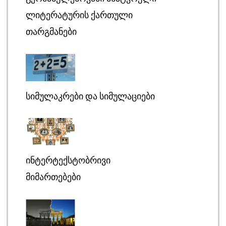
ᲚᲘᲢᲔᲠᲐᲢᲣᲠᲘᲡ ᲥᲐᲠᲗᲣᲚᲘ
ᲗᲐᲠᲒᲛᲐᲜᲔᲑᲘ
ᲡᲘᲛᲣᲚᲐᲙᲠᲔᲑᲘ ᲓᲐ ᲡᲘᲛᲣᲚᲐᲪᲘᲔᲑᲘ
ᲘᲜᲢᲔᲠᲢᲔᲥᲡᲢᲝᲑᲠᲘᲕᲘ
ᲛᲘᲛᲐᲠᲗᲔᲑᲔᲑᲘ