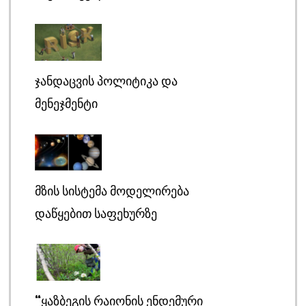
ᲯᲐᲜᲓᲐᲪᲕᲘᲡ ᲞᲝᲚᲘᲢᲘᲙᲐ ᲓᲐ
ᲛᲔᲜᲔᲯᲛᲔᲜᲢᲘ
ᲛᲖᲘᲡ ᲡᲘᲡᲢᲔᲛᲐ ᲛᲝᲓᲔᲚᲘᲠᲔᲑᲐ
ᲓᲐᲬᲧᲔᲑᲘᲗ ᲡᲐᲤᲔᲮᲣᲠᲖᲔ
“ᲧᲐᲖᲑᲔᲒᲘᲡ ᲠᲐᲘᲝᲜᲘᲡ ᲔᲜᲓᲔᲛᲣᲠᲘ