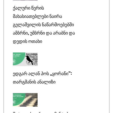
ᲥᲐᲚᲣᲠᲘ ᲬᲔᲠᲘᲡ
ᲛᲐᲮᲐᲡᲘᲐᲗᲔᲑᲚᲔᲑᲘ ᲜᲐᲘᲠᲐ
ᲒᲔᲚᲐᲨᲕᲘᲚᲘᲡ ᲜᲐᲬᲐᲠᲛᲝᲔᲑᲔᲑᲨᲘ
ᲐᲛᲑᲠᲜᲘ, ᲣᲛᲑᲠᲜᲘ ᲓᲐ ᲐᲠᲐᲑᲜᲘ ᲓᲐ
ᲓᲔᲓᲘᲡ ᲝᲗᲐᲮᲘ
ᲔᲓᲒᲐᲠ ᲐᲚᲐᲜ ᲞᲝᲡ „ᲧᲝᲠᲐᲜᲘ“:
ᲗᲐᲠᲒᲛᲐᲜᲘᲡ ᲐᲜᲐᲚᲘᲖᲘ