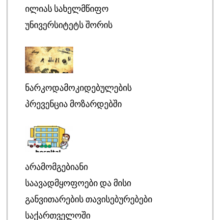
ᲘᲚᲘᲐᲡ ᲡᲐᲮᲔᲚᲛᲬᲘᲤᲝ
ᲣᲜᲘᲕᲔᲠᲡᲘᲢᲔᲢᲡ ᲨᲝᲠᲘᲡ
ᲜᲐᲠᲙᲝᲓᲐᲛᲝᲙᲘᲓᲔᲑᲣᲚᲔᲑᲘᲡ
ᲞᲠᲔᲕᲔᲜᲪᲘᲐ ᲛᲝᲖᲐᲠᲓᲔᲑᲨᲘ
ᲐᲠᲐᲛᲝᲛᲒᲔᲑᲘᲐᲜᲘ
ᲡᲐᲐᲕᲐᲓᲛᲧᲝᲤᲝᲔᲑᲘ ᲓᲐ ᲛᲘᲡᲘ
ᲒᲐᲜᲕᲘᲗᲐᲠᲔᲑᲘᲡ ᲗᲐᲕᲘᲡᲔᲑᲣᲠᲔᲑᲔᲑᲘ
ᲡᲐᲥᲐᲠᲗᲕᲔᲚᲝᲨᲘ