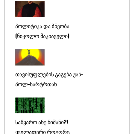
ᲞᲝᲚᲘᲢᲘᲙᲐ ᲓᲐ ᲖᲜᲔᲝᲑᲐ
(ᲜᲘᲙᲝᲚᲝ ᲛᲐᲙᲘᲐᲕᲔᲚᲘ)
ᲗᲐᲕᲘᲡᲣᲤᲚᲔᲑᲘᲡ ᲒᲐᲒᲔᲑᲐ ᲟᲐᲜ-
ᲞᲝᲚ-ᲡᲐᲠᲢᲠᲗᲐᲜ
ᲡᲐᲛᲧᲐᲠᲝ ᲐᲜᲣ ᲜᲘᲨᲐᲜᲘ?!
ᲧᲕᲔᲚᲐᲤᲔᲠᲘ ᲠᲝᲒᲝᲠᲪ