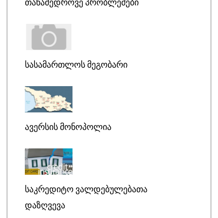
ᲗᲐᲜᲐᲛᲔᲓᲠᲝᲕᲔ ᲞᲠᲝᲑᲚᲔᲛᲔᲑᲘ
ᲡᲐᲡᲐᲛᲐᲠᲗᲚᲝᲡ ᲛᲔᲒᲝᲑᲐᲠᲘ
ᲐᲕᲔᲠᲡᲘᲡ ᲛᲝᲜᲝᲞᲝᲚᲘᲐ
ᲡᲐᲙᲠᲔᲓᲘᲢᲝ ᲕᲐᲚᲓᲔᲑᲣᲚᲔᲑᲐᲗᲐ
ᲓᲐᲖᲦᲕᲔᲕᲐ