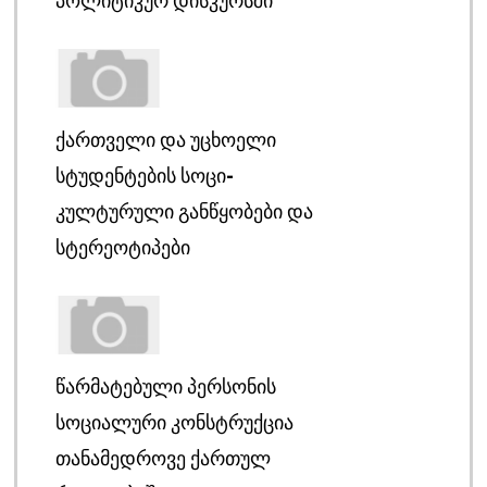
ᲥᲐᲠᲗᲕᲔᲚᲘ ᲓᲐ ᲣᲪᲮᲝᲔᲚᲘ
ᲡᲢᲣᲓᲔᲜᲢᲔᲑᲘᲡ ᲡᲝᲪᲘ-
ᲙᲣᲚᲢᲣᲠᲣᲚᲘ ᲒᲐᲜᲬᲧᲝᲑᲔᲑᲘ ᲓᲐ
ᲡᲢᲔᲠᲔᲝᲢᲘᲞᲔᲑᲘ
ᲬᲐᲠᲛᲐᲢᲔᲑᲣᲚᲘ ᲞᲔᲠᲡᲝᲜᲘᲡ
ᲡᲝᲪᲘᲐᲚᲣᲠᲘ ᲙᲝᲜᲡᲢᲠᲣᲥᲪᲘᲐ
ᲗᲐᲜᲐᲛᲔᲓᲠᲝᲕᲔ ᲥᲐᲠᲗᲣᲚ