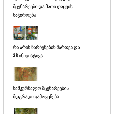
ᲛᲪᲔᲜᲐᲠᲔᲔᲑᲘ ᲓᲐ ᲛᲐᲗᲘ ᲓᲐᲪᲕᲘᲡ
ᲡᲐᲭᲘᲠᲝᲔᲑᲐ
ᲠᲐ ᲐᲠᲘᲡ ᲜᲐᲠᲩᲔᲜᲔᲑᲘᲡ ᲛᲐᲠᲗᲕᲐ ᲓᲐ
3R ᲘᲜᲘᲪᲘᲐᲢᲘᲕᲐ
ᲡᲐᲛᲙᲣᲠᲜᲐᲚᲝ ᲛᲪᲔᲜᲐᲠᲔᲔᲑᲘᲡ
ᲛᲓᲒᲠᲐᲓᲘ ᲒᲐᲛᲝᲧᲔᲜᲔᲑᲐ