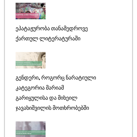
ᲔᲞᲐᲢᲐᲟᲣᲠᲝᲑᲐ ᲗᲐᲜᲐᲛᲔᲓᲠᲝᲕᲔ
ᲥᲐᲠᲗᲣᲚ ᲚᲘᲢᲔᲠᲐᲢᲣᲠᲐᲨᲘ
ᲒᲔᲜᲓᲔᲠᲘ, ᲠᲝᲒᲝᲠᲪ ᲜᲐᲠᲐᲢᲘᲣᲚᲘ
ᲙᲐᲢᲔᲒᲝᲠᲘᲐ ᲛᲐᲠᲘᲐᲛ
ᲒᲐᲠᲘᲧᲣᲚᲘᲡᲐ ᲓᲐ ᲛᲘᲮᲔᲘᲚ
ᲯᲐᲕᲐᲮᲘᲨᲕᲘᲚᲘᲡ ᲛᲝᲗᲮᲠᲝᲑᲔᲑᲨᲘ