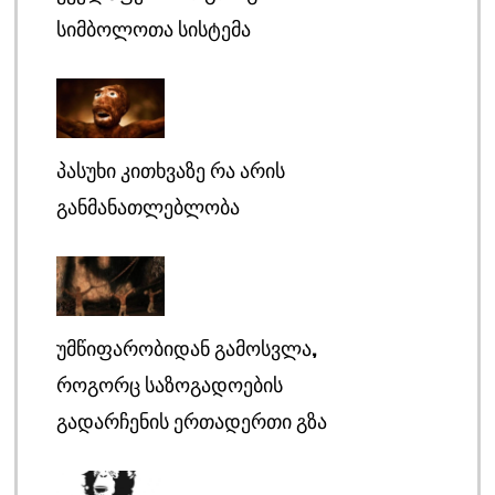
ᲡᲘᲛᲑᲝᲚᲝᲗᲐ ᲡᲘᲡᲢᲔᲛᲐ
ᲞᲐᲡᲣᲮᲘ ᲙᲘᲗᲮᲕᲐᲖᲔ ᲠᲐ ᲐᲠᲘᲡ
ᲒᲐᲜᲛᲐᲜᲐᲗᲚᲔᲑᲚᲝᲑᲐ
ᲣᲛᲬᲘᲤᲐᲠᲝᲑᲘᲓᲐᲜ ᲒᲐᲛᲝᲡᲕᲚᲐ,
ᲠᲝᲒᲝᲠᲪ ᲡᲐᲖᲝᲒᲐᲓᲝᲔᲑᲘᲡ
ᲒᲐᲓᲐᲠᲩᲔᲜᲘᲡ ᲔᲠᲗᲐᲓᲔᲠᲗᲘ ᲒᲖᲐ