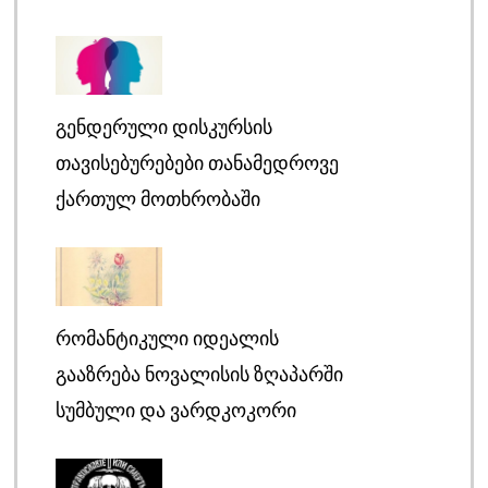
ᲒᲔᲜᲓᲔᲠᲣᲚᲘ ᲓᲘᲡᲙᲣᲠᲡᲘᲡ
ᲗᲐᲕᲘᲡᲔᲑᲣᲠᲔᲑᲔᲑᲘ ᲗᲐᲜᲐᲛᲔᲓᲠᲝᲕᲔ
ᲥᲐᲠᲗᲣᲚ ᲛᲝᲗᲮᲠᲝᲑᲐᲨᲘ
ᲠᲝᲛᲐᲜᲢᲘᲙᲣᲚᲘ ᲘᲓᲔᲐᲚᲘᲡ
ᲒᲐᲐᲖᲠᲔᲑᲐ ᲜᲝᲕᲐᲚᲘᲡᲘᲡ ᲖᲦᲐᲞᲐᲠᲨᲘ
ᲡᲣᲛᲑᲣᲚᲘ ᲓᲐ ᲕᲐᲠᲓᲙᲝᲙᲝᲠᲘ