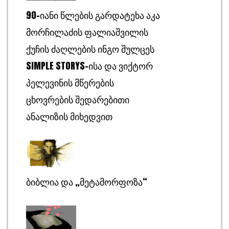
90-ᲘᲐᲜᲘ ᲬᲚᲔᲑᲘᲡ ᲒᲐᲠᲓᲐᲢᲔᲮᲐ ᲐᲙᲐ
ᲛᲝᲠᲩᲘᲚᲐᲫᲘᲡ ᲤᲐᲚᲘᲐᲨᲕᲘᲚᲘᲡ
ᲥᲣᲩᲘᲡ ᲫᲐᲦᲚᲔᲑᲘᲡ ᲘᲜᲒᲝ ᲨᲣᲚᲪᲔᲡ
SIMPLE STORYS-ᲘᲡᲐ ᲓᲐ ᲕᲘᲥᲢᲝᲠ
ᲞᲔᲚᲔᲕᲘᲜᲘᲡ ᲛᲬᲔᲠᲔᲑᲘᲡ
ᲪᲮᲝᲕᲠᲔᲑᲘᲡ ᲨᲔᲓᲐᲠᲔᲑᲘᲗᲘ
ᲐᲜᲐᲚᲘᲖᲘᲡ ᲛᲘᲮᲔᲓᲕᲘᲗ
ᲑᲘᲑᲚᲘᲐ ᲓᲐ „ᲛᲔᲢᲐᲛᲝᲠᲤᲝᲖᲐ“