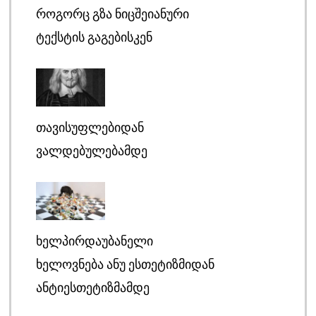
ᲠᲝᲒᲝᲠᲪ ᲒᲖᲐ ᲜᲘᲪᲨᲔᲘᲐᲜᲣᲠᲘ
ᲢᲔᲥᲡᲢᲘᲡ ᲒᲐᲒᲔᲑᲘᲡᲙᲔᲜ
ᲗᲐᲕᲘᲡᲣᲤᲚᲔᲑᲘᲓᲐᲜ
ᲕᲐᲚᲓᲔᲑᲣᲚᲔᲑᲐᲛᲓᲔ
ᲮᲔᲚᲞᲘᲠᲓᲐᲣᲑᲐᲜᲔᲚᲘ
ᲮᲔᲚᲝᲕᲜᲔᲑᲐ ᲐᲜᲣ ᲔᲡᲗᲔᲢᲘᲖᲛᲘᲓᲐᲜ
ᲐᲜᲢᲘᲔᲡᲗᲔᲢᲘᲖᲛᲐᲛᲓᲔ