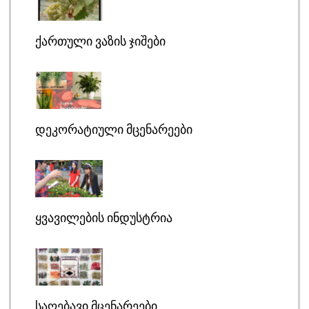
ᲥᲐᲠᲗᲣᲚᲘ ᲕᲐᲖᲘᲡ ᲯᲘᲨᲔᲑᲘ
ᲓᲔᲙᲝᲠᲐᲢᲘᲣᲚᲘ ᲛᲪᲔᲜᲐᲠᲔᲔᲑᲘ
ᲧᲕᲐᲕᲘᲚᲔᲑᲘᲡ ᲘᲜᲓᲣᲡᲢᲠᲘᲐ
ᲡᲐᲦᲔᲑᲐᲕᲘ ᲛᲪᲔᲜᲐᲠᲔᲔᲑᲘ