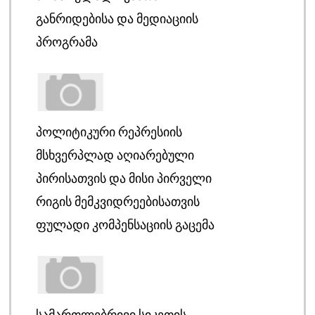
ᲒᲐᲜᲠᲘᲓᲔᲑᲘᲡᲐ ᲓᲐ ᲛᲔᲓᲘᲐᲪᲘᲘᲡ
ᲞᲠᲝᲒᲠᲐᲛᲐ
ᲞᲝᲚᲘᲢᲘᲙᲣᲠᲘ ᲠᲔᲞᲠᲔᲡᲘᲘᲡ
ᲛᲡᲮᲕᲔᲠᲞᲚᲐᲓ ᲐᲦᲘᲐᲠᲔᲑᲣᲚᲘ
ᲞᲘᲠᲘᲡᲐᲗᲕᲘᲡ ᲓᲐ ᲛᲘᲡᲘ ᲞᲘᲠᲕᲔᲚᲘ
ᲠᲘᲒᲘᲡ ᲛᲔᲛᲙᲕᲘᲓᲠᲔᲔᲑᲘᲡᲐᲗᲕᲘᲡ
ᲤᲣᲚᲐᲓᲘ ᲙᲝᲛᲞᲔᲜᲡᲐᲪᲘᲘᲡ ᲒᲐᲪᲔᲛᲐ
ᲡᲐᲛᲐᲠᲗᲚᲔᲑᲠᲘᲕᲘ ᲡᲘᲙᲔᲗᲘᲡ