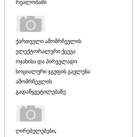
ᲠᲔᲐᲚᲝᲑᲐᲨᲘ
ᲥᲐᲠᲗᲕᲔᲚᲘ ᲐᲛᲝᲛᲠᲩᲔᲕᲚᲘᲡ
ᲔᲚᲔᲥᲢᲝᲠᲐᲚᲣᲠᲘ ᲥᲪᲔᲕᲐ
ᲝᲯᲐᲮᲘᲡᲐ ᲓᲐ ᲞᲘᲠᲕᲔᲚᲐᲓᲘ
ᲡᲝᲪᲘᲐᲚᲣᲠᲘ ᲯᲒᲣᲤᲘᲡ ᲒᲐᲕᲚᲔᲜᲐ
ᲐᲛᲝᲛᲠᲩᲔᲕᲚᲘᲡ
ᲒᲐᲓᲐᲬᲧᲕᲔᲢᲘᲚᲔᲑᲐᲖᲔ
ᲦᲘᲠᲔᲑᲣᲚᲔᲑᲔᲑᲘ,