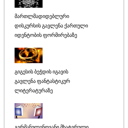
ᲛᲐᲠᲗᲚᲛᲐᲓᲘᲓᲔᲑᲚᲣᲠᲘ
ᲓᲘᲡᲙᲣᲠᲡᲘᲡ ᲒᲐᲕᲚᲔᲜᲐ ᲥᲐᲠᲗᲣᲚᲘ
ᲘᲓᲔᲜᲢᲝᲑᲘᲡ ᲤᲝᲠᲛᲘᲠᲔᲑᲐᲖᲔ
ᲒᲘᲒᲔᲡᲘᲡ ᲑᲔᲭᲓᲘᲡ ᲘᲒᲐᲕᲘᲡ
ᲒᲐᲕᲚᲔᲜᲐ ᲤᲐᲜᲢᲐᲡᲢᲘᲙᲣᲠ
ᲚᲘᲢᲔᲠᲐᲢᲣᲠᲐᲖᲔ
ᲒᲔᲠᲛᲐᲜᲣᲚᲔᲜᲝᲕᲐᲜᲘ ᲛᲮᲐᲢᲕᲠᲣᲚᲘ