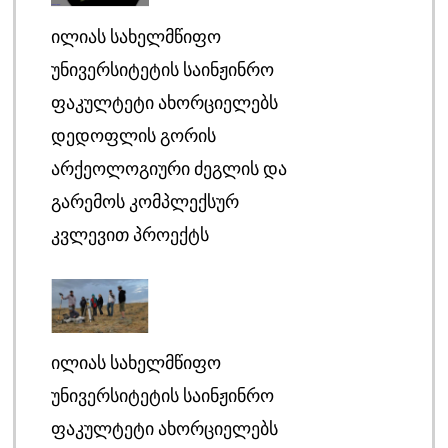
ᲘᲚᲘᲐᲡ ᲡᲐᲮᲔᲚᲛᲬᲘᲤᲝ
ᲣᲜᲘᲕᲔᲠᲡᲘᲢᲔᲢᲘᲡ ᲡᲐᲘᲜᲟᲘᲜᲠᲝ
ᲤᲐᲙᲣᲚᲢᲔᲢᲘ ᲐᲮᲝᲠᲪᲘᲔᲚᲔᲑᲡ
ᲓᲔᲓᲝᲤᲚᲘᲡ ᲒᲝᲠᲘᲡ
ᲐᲠᲥᲔᲝᲚᲝᲒᲘᲣᲠᲘ ᲫᲔᲒᲚᲘᲡ ᲓᲐ
ᲒᲐᲠᲔᲛᲝᲡ ᲙᲝᲛᲞᲚᲔᲥᲡᲣᲠ
ᲙᲕᲚᲔᲕᲘᲗ ᲞᲠᲝᲔᲥᲢᲡ
ᲘᲚᲘᲐᲡ ᲡᲐᲮᲔᲚᲛᲬᲘᲤᲝ
ᲣᲜᲘᲕᲔᲠᲡᲘᲢᲔᲢᲘᲡ ᲡᲐᲘᲜᲟᲘᲜᲠᲝ
ᲤᲐᲙᲣᲚᲢᲔᲢᲘ ᲐᲮᲝᲠᲪᲘᲔᲚᲔᲑᲡ