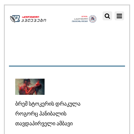
ᲑᲠᲔᲛ ᲡᲢᲝᲙᲔᲠᲘᲡ ᲓᲠᲐᲙᲣᲚᲐ
ᲠᲝᲒᲝᲠᲪ ᲰᲐᲜᲘᲑᲐᲚᲘᲡ
ᲗᲐᲕᲓᲐᲞᲘᲠᲕᲔᲚᲘ ᲐᲛᲑᲐᲕᲘ