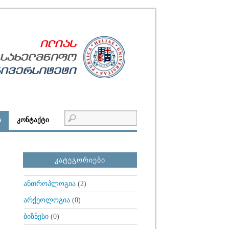
Ს
ᲙᲝᲜᲢᲐᲥᲢᲘ
ᲙᲐᲢᲔᲒᲝᲠᲘᲔᲑᲘ
ანთროპლოგია
(2)
არქეოლოგია
(0)
ბიზნესი
(0)