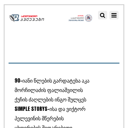
90-ᲘᲐᲜᲘ ᲬᲚᲔᲑᲘᲡ ᲒᲐᲠᲓᲐᲢᲔᲮᲐ ᲐᲙᲐ
ᲛᲝᲠᲩᲘᲚᲐᲫᲘᲡ ᲤᲐᲚᲘᲐᲨᲕᲘᲚᲘᲡ
ᲥᲣᲩᲘᲡ ᲫᲐᲦᲚᲔᲑᲘᲡ ᲘᲜᲒᲝ ᲨᲣᲚᲪᲔᲡ
SIMPLE STORYS-ᲘᲡᲐ ᲓᲐ ᲕᲘᲥᲢᲝᲠ
ᲞᲔᲚᲔᲕᲘᲜᲘᲡ ᲛᲬᲔᲠᲔᲑᲘᲡ
ᲪᲮᲝᲕᲠᲔᲑᲘᲡ ᲨᲔᲓᲐᲠᲔᲑᲘᲗᲘ